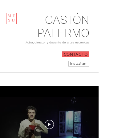
GASTÓN
ME
NU
PALERMO
Actor, director y docente de artes escénicas
CONTACTO
Instagram