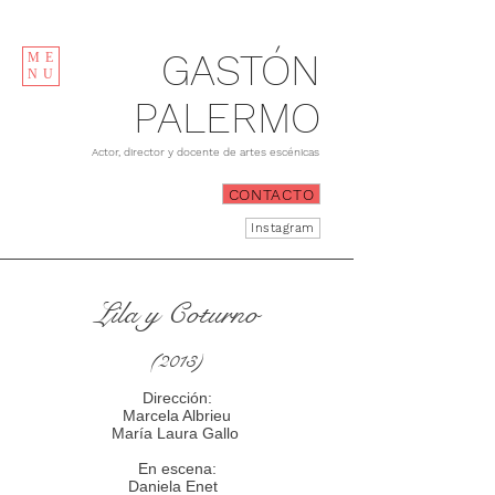
GASTÓN
ME
NU
PALERMO
Actor, director y docente de artes escénicas
CONTACTO
Instagram
Lila y Coturno
(2013)
Dirección:
Marcela Albrieu
María Laura Gallo
En escena:
Daniela Enet