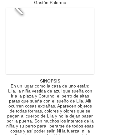
Gastón Palermo
SINOPSIS
En un lugar como la casa de uno están:
Lila, la niña vestida de azul que sueña con
ir a la plaza y Coturno, el perro de altas
patas que sueña con el sueño de Lila. Allí
ocurren cosas extrañas. Aparecen objetos
de todas formas, colores y olores que se
pegan al cuerpo de Lila y no la dejan pasar
por la puerta. Son muchos los intentos de la
niña y su perro para liberarse de todos esas
cosas y así poder salir. Ni la fuerza, ni la
maña, ni el susto, ni la física, ni la química