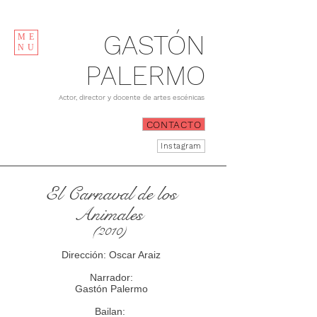
GASTÓN
ME
NU
PALERMO
Actor, director y docente de artes escénicas
CONTACTO
Instagram
El Carnaval de los
Animales
(2010)
Dirección: Oscar Araiz
Narrador:
Gastón Palermo
Bailan: