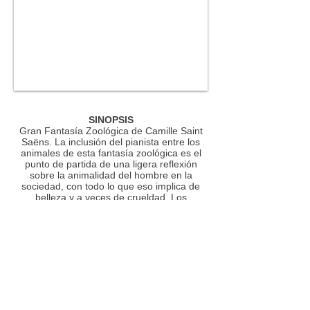
SINOPSIS
Gran Fantasía Zoológica de Camille Saint
Saëns. La inclusión del pianista entre los
animales de esta fantasía zoológica es el
punto de partida de una ligera reflexión
sobre la animalidad del hombre en la
sociedad, con todo lo que eso implica de
belleza y a veces de crueldad. Los
elefantes y las tortugas dan lugar a
diferentes cualidades del movimiento, lo
mismo que el vértigo de los pájaros a la
esencia de la libertad.
¿No es la armonía que sentimos en la
contemplación serena de un acuario lo que
queda en nuestro espíritu más que las
mismas formas?
Nosotros, los animales humanos, estamos
en todas partes con nuestra pequeña