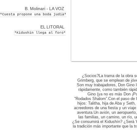
B. Molinari - LA VOZ
*Cuesta propone una boda judia*
EL LITORAL
*Kidushin llega al foro*
¿Socios?La trama de la obra s
Grimberg, que se emplean de jóven
Son muy trabajadores, Don Gino lo
rápidamente, como también rápido
Gino (ya no es más Don ¡Pob
“Rodados Shalom”.Con el paso de 
hijos: Talitha, hija de Aba y Seth
acreedores de una fiesta y un viaj
aventura.Un avión, un aeropuerto
las familias, un camino, un río, 
¿Se consumirá el Kidushín? ¿Será Ya
la tradición más importante que la 