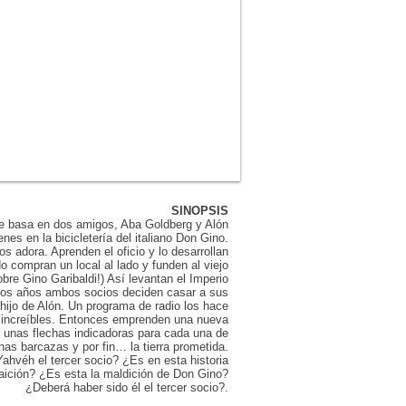
SINOPSIS
e basa en dos amigos, Aba Goldberg y Alón
es en la bicicletería del italiano Don Gino.
s adora. Aprenden el oficio y lo desarrollan
 compran un local al lado y funden al viejo
re Gino Garibaldi!) Así levantan el Imperio
los años ambos socios deciden casar a sus
, hijo de Alón. Un programa de radio los hace
e increíbles. Entonces emprenden una nueva
, unas flechas indicadoras para cada una de
unas barcazas y por fin… la tierra prometida.
hvéh el tercer socio? ¿Es en esta historia
traición? ¿Es esta la maldición de Don Gino?
¿Deberá haber sido él el tercer socio?.