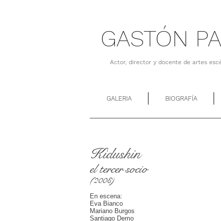
GASTÓN P
Actor, director y docente de artes esc
GALERIA
BIOGRAFÍA
Kidushin
el tercer socio
(2008)
En escena:
Eva Bianco
Mariano Burgos
Santiago Demo