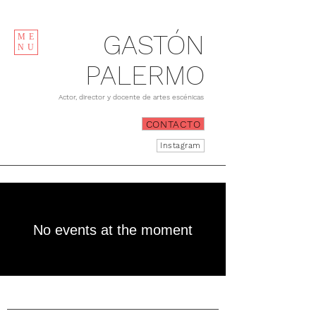
GASTÓN
ME
NU
PALERMO
Actor, director y docente de artes escénicas
CONTACTO
Instagram
No events at the moment