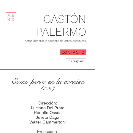
GASTÓN
ME
NU
PALERMO
Actor, director y docente de artes escénicas
CONTACTO
Instagram
Como perro en la cornisa
(2018)
Dirección:
Luciano Del Prato
Rodolfo Ossés
Julieta Daga
Walter Cammertoni
En escena: